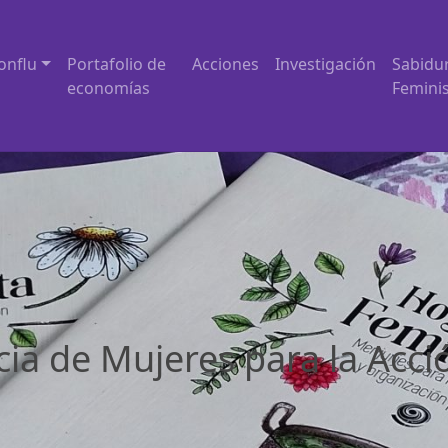
onflu
Portafolio de
Acciones
Investigación
Sabidu
economías
Femini
ia de Mujeres para la Acci