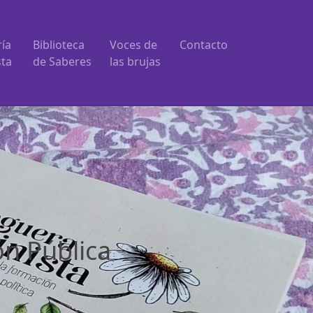
ría
Biblioteca
Voces de
Contacto
sta
de Saberes
las brujas
ón Pública