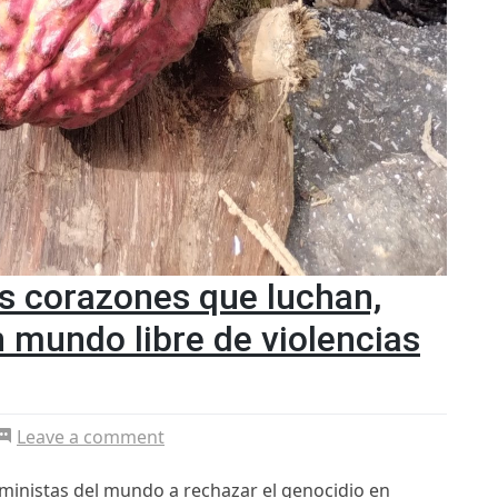
os corazones que luchan,
n mundo libre de violencias
on
Leave a comment
Avivando
el
eministas del mundo a rechazar el genocidio en