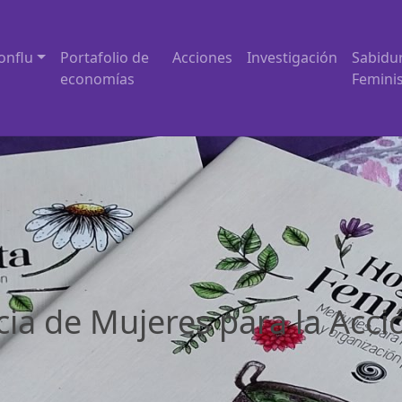
onflu
Portafolio de
Acciones
Investigación
Sabidu
economías
Femini
ia de Mujeres para la Acci