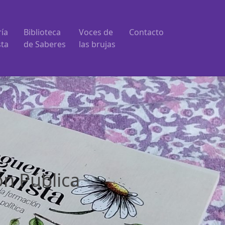
ría
Biblioteca
Voces de
Contacto
sta
de Saberes
las brujas
ón Pública